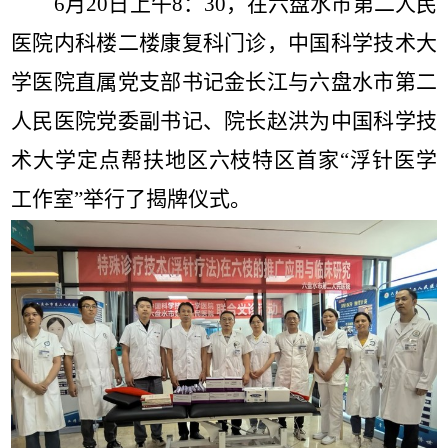
6
月
20
日上午
8
：
30
，在六盘水市第二人民
医院内科楼二楼康复科门诊，中国科学技术大
学医院直属党支部书记金长江与六盘水市第二
人民医院党委副书记、院长赵洪为中国科学技
术大学定点帮扶地区六枝特区首家“浮针医学
工作室”举行了揭牌仪式。