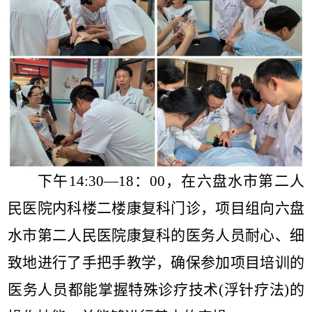
下午
14:30
—
18
：
00
，在六盘水市第二人
民医院内科楼二楼康复科门诊，项目组向六盘
水市第二人民医院康复科的医务人员耐心、细
致地进行了手把手教学，确保参加项目培训的
医务人员都能掌握特殊诊疗技术
(
浮针疗法
)
的