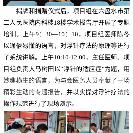
揭牌和捐赠仪式后，
项目
组在六盘水市第
二人民医院内科楼
18
楼学术报告厅开展了专题
培训。上午
9
：
30
—
10
：
10
，项目组医师陈冬
以通俗易懂的语言，对浮针疗法的原理等进行
了系统讲解。上午
10:10-12:00
，主任医师、项
目组负责人马树田以“浮针的适应症”为题，
用
妙趣横生的语言，为与会医务人员奉献了一场
精彩生动的专题报告
，并以实操对浮针疗法的
操作规范进行了现场演示。