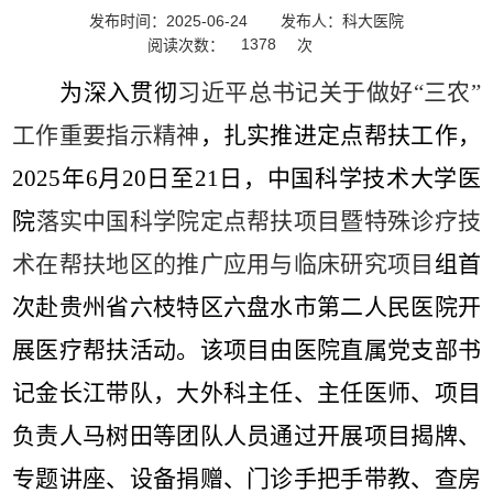
发布时间：2025-06-24
发布人：科大医院
1378
阅读次数：
次
为深入贯彻
习近平总书记关于做好“三农”
工作重要指示精神
，扎实推进定点帮扶工作，
2025
年
6
月
20
日至
21
日，中国科学技术大学医
院
落实中国科学院定点帮扶项目暨特殊诊疗技
术在帮扶地区的推广应用与临床研究项目
组首
次赴贵州省六枝特区六盘水市第二人民医院开
展医疗帮扶活动。该项目由医院直属党支部书
记金长江带队，大外科主任、主任医师、项目
负责人马树田等团队人员通过开展项目揭牌、
专题讲座、设备捐赠、门诊手把手带教、查房