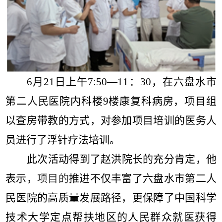
6
月
21
日上午
7:50
—
11
：
30
，在六盘水市
第二人民医院内科楼
9
楼康复科病房，项目组
以查房带教的方式，对参加项目培训的医务人
员进行了浮针疗法培训。
此次活动得到了赵洪院长的充分肯定，他
表示，
项目的
推进不仅丰富了六盘水市第二人
民医院的高质量发展路径，更保障了中国科学
技术大学定点帮扶地区的人民群众就医获得