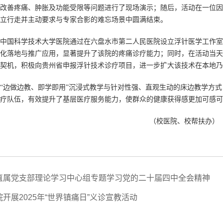
改善疼痛、肿胀及功能受限等问题进行了现场演示；随后，活动在一位因
立行走并主动要求与专家合影的难忘场景中圆满结束。
中国科学技术大学医院通过在六盘水市第二人民医院设立浮针医学工作室
化落地与推广应用，显著提升了该院的疼痛诊疗能力；同时，在活动当天
契机，积极向贵州省申报浮针技术诊疗项目，进一步扩大该技术在本地乃
“边做边教、即学即用”沉浸式教学与针对性强、直观生动的床边教学方式
疗队伍，有效提升了基层医疗服务能力，使群众的健康获得感更加可感可
（校医院、校帮扶办）
直属党支部理论学习中心组专题学习党的二十届四中全会精神
开展2025年“世界镇痛日”义诊宣教活动