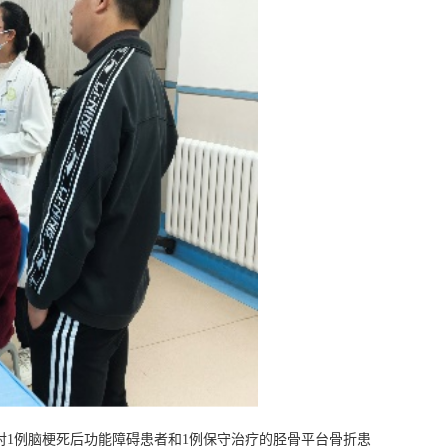
对1例脑梗死后功能障碍患者和1例保守治疗的胫骨平台骨折患