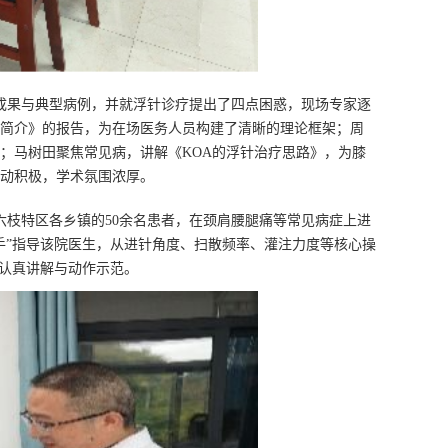
性成果与典型病例，并就浮针诊疗提出了四点困惑，现场专家逐
简介》的报告，为在场医务人员构建了清晰的理论框架；周
；马树田聚焦常见病，讲解《KOA的浮针治疗思路》，为膝
动积极，学术氛围浓厚。
六枝特区各乡镇的50余名患者，在颈肩腰腿痛等常见病症上进
手”指导该院医生，从进针角度、扫散频率、灌注力度等核心操
行认真讲解与动作示范。