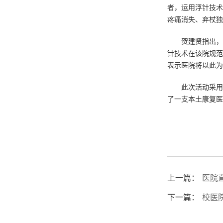
者，运用浮针技术
疼痛消失、弃杖独
贺建贤指出，
针技术在该院规范
表示医院将以此为
此次活动采用
了一支本土康复医
上一篇：
医院
下一篇：
校医院