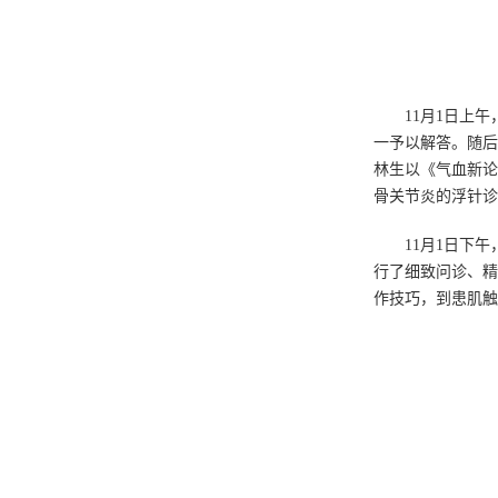
11月1日上
一予以解答。随后
林生以《气血新论
骨关节炎的浮针诊
11月1日下
行了细致问诊、精
作技巧，到患肌触